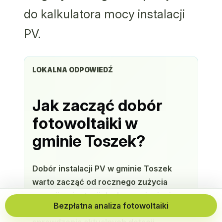
do kalkulatora mocy instalacji
PV.
LOKALNA ODPOWIEDŹ
Jak zacząć dobór
fotowoltaiki w
gminie Toszek?
Dobór instalacji PV w gminie Toszek
warto zacząć od rocznego zużycia
energii, orientacji dachu, zacienienia,
Bezpłatna analiza fotowoltaiki
możliwości montażu magazynu energii i